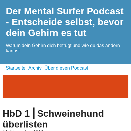
Der Mental Surfer Podcast
- Entscheide selbst, bevor
dein Gehirn es tut
Warum dein Gehirn dich betrügt und wie du das ändern
kannst
Startseite
Archiv
Über diesen Podcast
HbD 1 ⎜Schweinehund
überlisten