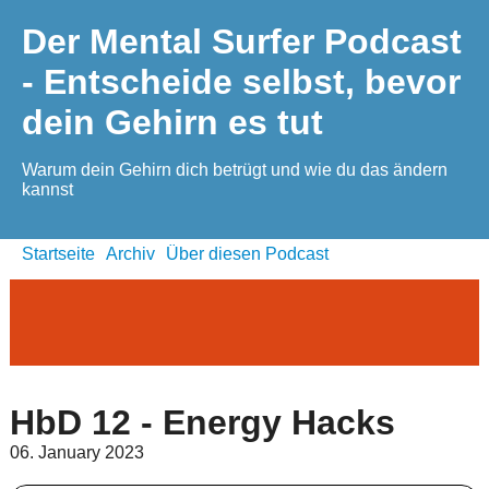
Der Mental Surfer Podcast
- Entscheide selbst, bevor
dein Gehirn es tut
Warum dein Gehirn dich betrügt und wie du das ändern
kannst
Startseite
Archiv
Über diesen Podcast
HbD 12 - Energy Hacks
06. January 2023