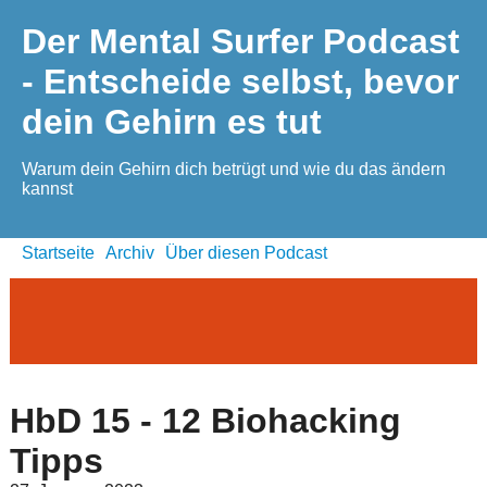
Der Mental Surfer Podcast
- Entscheide selbst, bevor
dein Gehirn es tut
Warum dein Gehirn dich betrügt und wie du das ändern
kannst
Startseite
Archiv
Über diesen Podcast
HbD 15 - 12 Biohacking
Tipps