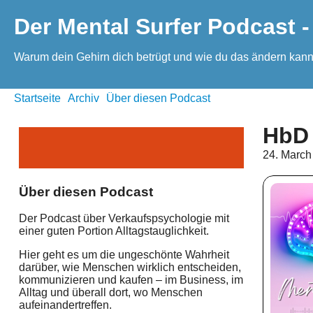
Der Mental Surfer Podcast -
Warum dein Gehirn dich betrügt und wie du das ändern kann
Startseite
Archiv
Über diesen Podcast
HbD 
24. March
Über diesen Podcast
Der Podcast über Verkaufspsychologie mit
einer guten Portion Alltagstauglichkeit.
Hier geht es um die ungeschönte Wahrheit
darüber, wie Menschen wirklich entscheiden,
kommunizieren und kaufen – im Business, im
Alltag und überall dort, wo Menschen
aufeinandertreffen.