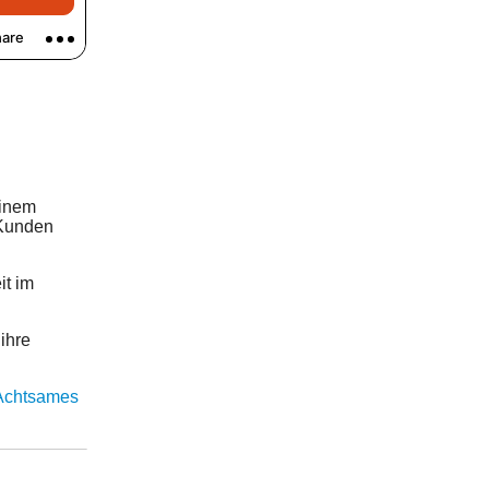
einem
 Kunden
it im
 ihre
Achtsames