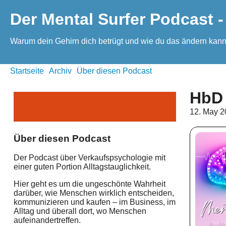
Der Mental Surfer Podcast -
Warum dein Gehirn dich betrügt und wie du das ändern kann
Startseite
Archiv
Über diesen Podcast
HbD 
12. May 
Über diesen Podcast
Der Podcast über Verkaufspsychologie mit
einer guten Portion Alltagstauglichkeit.
Hier geht es um die ungeschönte Wahrheit
darüber, wie Menschen wirklich entscheiden,
kommunizieren und kaufen – im Business, im
Alltag und überall dort, wo Menschen
aufeinandertreffen.