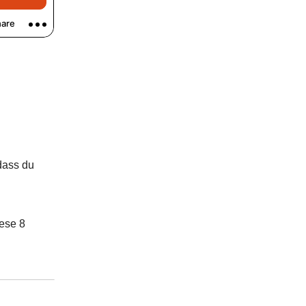
 dass du
iese 8