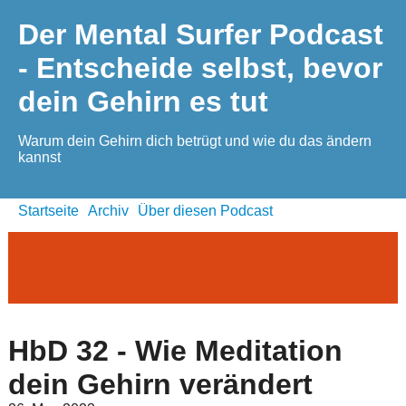
Der Mental Surfer Podcast
- Entscheide selbst, bevor
dein Gehirn es tut
Warum dein Gehirn dich betrügt und wie du das ändern
kannst
Startseite
Archiv
Über diesen Podcast
HbD 32 - Wie Meditation
dein Gehirn verändert