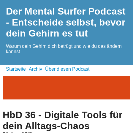
Der Mental Surfer Podcast
- Entscheide selbst, bevor
dein Gehirn es tut
Warum dein Gehirn dich betrügt und wie du das ändern
kannst
Startseite
Archiv
Über diesen Podcast
HbD 36 - Digitale Tools für
dein Alltags-Chaos