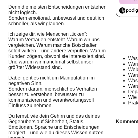
Denn die meisten Entscheidungen entstehen
nicht logisch.
Sondern emotional, unbewusst und deutlich
schneller, als wir glauben.
Ich zeige dir, wie Menschen „ticken“:
Warum Vertrauen entsteht. Warum wir uns
vergleichen. Warum manche Botschaften
sofort wirken – und andere verpuffen. Warum
Kunden zögern, obwohl sie interessiert sind.
Was 
Und warum wir manchmal selbst unser
War
größter Widerstand sind.
Welc
War
Dabei geht es nicht um Manipulation im
Was 
negativen Sinn.
Waru
Sondern darum, menschliches Verhalten
Dopa
besser zu verstehen, bewusster zu
Wie
kommunizieren und verantwortungsvoll
Prak
Einfluss zu nehmen.
Du lernst, wie dein Gehirn und das deines
Komment
Gegenübers auf Sicherheit, Status,
Emotionen, Sprache und Entscheidungen
reagiert – und wie du dieses Wissen nutzen