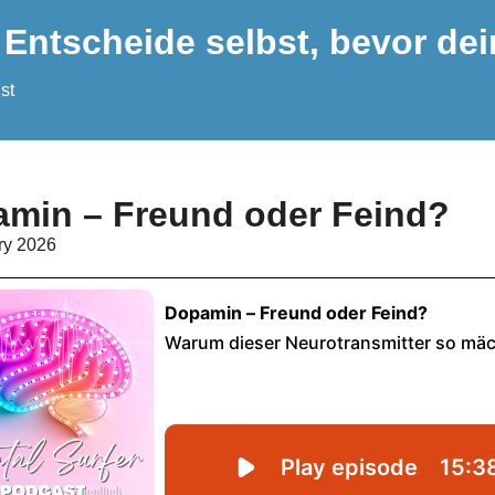
 Entscheide selbst, bevor dei
st
min – Freund oder Feind?
ry 2026