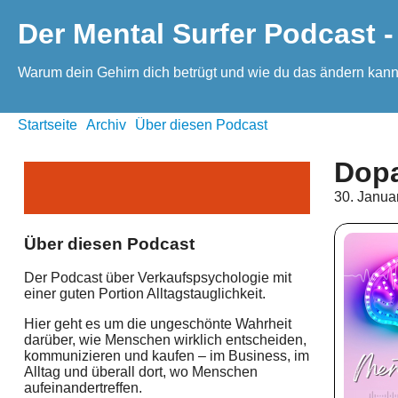
Der Mental Surfer Podcast -
Warum dein Gehirn dich betrügt und wie du das ändern kann
Startseite
Archiv
Über diesen Podcast
Dopa
30. Janua
Über diesen Podcast
Der Podcast über Verkaufspsychologie mit
einer guten Portion Alltagstauglichkeit.
Hier geht es um die ungeschönte Wahrheit
darüber, wie Menschen wirklich entscheiden,
kommunizieren und kaufen – im Business, im
Alltag und überall dort, wo Menschen
aufeinandertreffen.