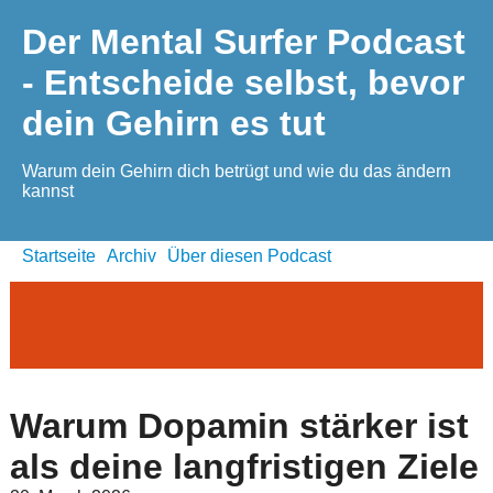
Der Mental Surfer Podcast
- Entscheide selbst, bevor
dein Gehirn es tut
Warum dein Gehirn dich betrügt und wie du das ändern
kannst
Startseite
Archiv
Über diesen Podcast
Warum Dopamin stärker ist
als deine langfristigen Ziele