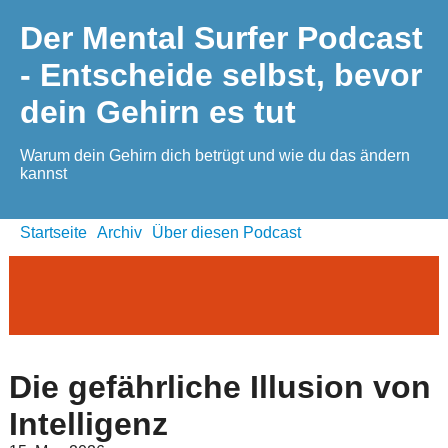
Der Mental Surfer Podcast
- Entscheide selbst, bevor
dein Gehirn es tut
Warum dein Gehirn dich betrügt und wie du das ändern
kannst
Startseite
Archiv
Über diesen Podcast
Die gefährliche Illusion von
Intelligenz